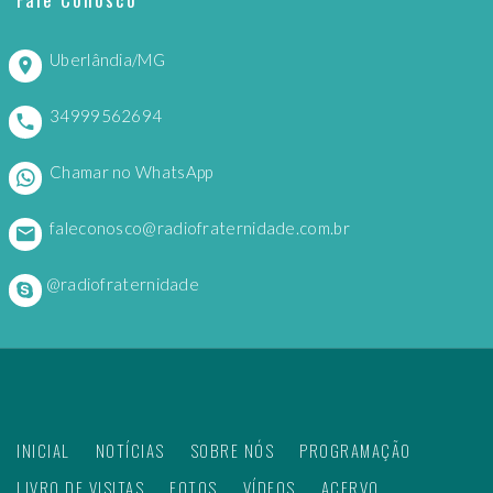
Uberlândia/MG
34999562694
Chamar no WhatsApp
faleconosco@radiofraternidade.com.br
@radiofraternidade
INICIAL
NOTÍCIAS
SOBRE NÓS
PROGRAMAÇÃO
LIVRO DE VISITAS
FOTOS
VÍDEOS
ACERVO