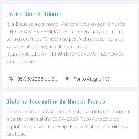
jovino Garcia Ribeiro
Olá. Deus seja convosco. Vos convido a colocar a música
CHICO XAVIER E EMMANUEL na programação da rádio
para os ouvintes. Também, se possível, repassar para as
Casas Espíritas. Segue o link da música.
https://youtu.be/wlnqbfnUh1s?si=0BVoWqnn2bYDyxve
Cdmt, Jovino
05/05/2025 11:31
Porto Alegre /RS
Gisleine Jacqueline de Moraes Franco
Peço orações pra Wagner da Costa Gabriel que retornou
a pátria espiritual dia 30/04/2025. Peço vibrações de
equilíbrio para seu filho Felipe Franco Gabriel e familiares.
Gratidão