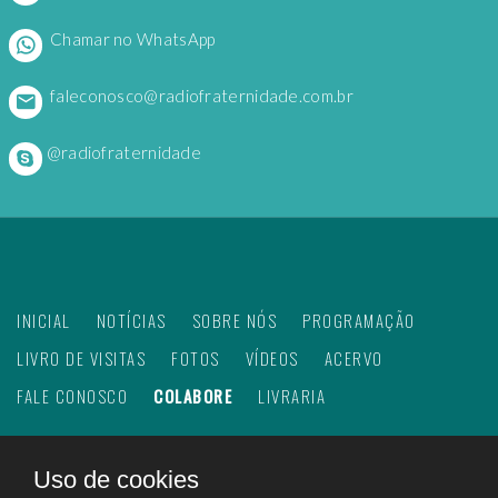
Chamar no WhatsApp
faleconosco@radiofraternidade.com.br
@radiofraternidade
INICIAL
NOTÍCIAS
SOBRE NÓS
PROGRAMAÇÃO
LIVRO DE VISITAS
FOTOS
VÍDEOS
ACERVO
FALE CONOSCO
COLABORE
LIVRARIA
Uso de cookies
©
2026
Web Rádio Fraternidade. Todos os direitos