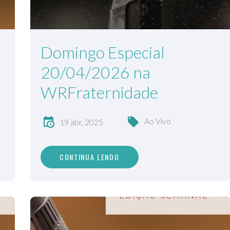
Domingo Especial
20/04/2026 na
WRFraternidade
Ao Vivo
19 abr, 2025
CONTINUA LENDO