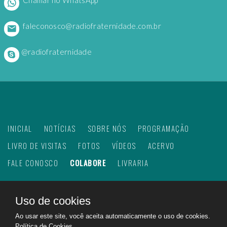
faleconosco@radiofraternidade.com.br
@radiofraternidade
INICIAL
NOTÍCIAS
SOBRE NÓS
PROGRAMAÇÃO
LIVRO DE VISITAS
FOTOS
VÍDEOS
ACERVO
FALE CONOSCO
COLABORE
LIVRARIA
Uso de cookies
©
2026
Web Rádio Fraternidade. Todos os direitos
Ao usar este site, você aceita automaticamente o uso de cookies.
reservados.
Política de Cookies