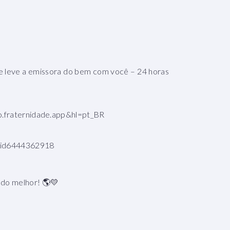
 e leve a emissora do bem com você – 24 horas
io.fraternidade.app&hl=pt_BR
e/id6444362918
ndo melhor! 🌎💛