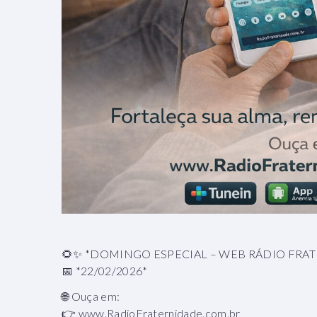
🌻✨ *DOMINGO ESPECIAL – WEB RÁDIO FRA
📅 *22/02/2026*
🌐 Ouça em:
👉 www.RadioFraternidade.com.br