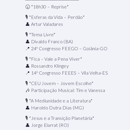
🕡 *18h30 – Reprise*
🎙 *Esferas da Vida – Perdão*
👤 Artur Valadares
🎙 *Tema Livre*
👤 Divaldo Franco (BA)
📍 24º Congresso FEEGO – Goiânia-GO
🎙 *Fica – Vale a Pena Viver*
👤 Rossandro Klingey
📍 14º Congresso FEEES – Vila Velha-ES
🎙 *CEU Jovem – Jovem Escolhe*
🎶 Participação Musical: Tim e Vanessa
🎙 *A Mediunidade e a Literatura*
👤 Haroldo Dutra Dias (MG)
🎙 *Jesus e a Transição Planetária*
👤 Jorge Elarrat (RO)