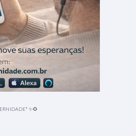
TERNIDADE* ✨🌻