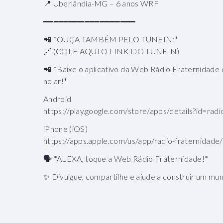
📍 Uberlândia-MG – 6 anos WRF
━━━━━━━━━━━━━━━━━━
📲 *OUÇA TAMBÉM PELO TUNEIN:*
🔗 (COLE AQUI O LINK DO TUNEIN)
📲 *Baixe o aplicativo da Web Rádio Fraternidade
no ar!*
Android
https://play.google.com/store/apps/details?id=rad
iPhone (iOS)
https://apps.apple.com/us/app/radio-fraternidad
🗣 *ALEXA, toque a Web Rádio Fraternidade!*
✨ Divulgue, compartilhe e ajude a construir um mu