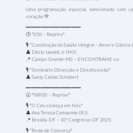
Uma programação especial, selecionada com car
coração 💛
━━━━━━━━━━━━━━━━━━
🕒 *03h – Reprise*
🎙 *Construção da Saúde Integral – Amor e Ciência 
👤 Décio Iandoli Jr (MS)
📍 Campo Grande-MS – ENCONTRAME-co
🎙 *Seminário Obsessão e Desobsessão*
👤 Suely Caldas Schubert
━━━━━━━━━━━━━━━━━━
🕣 *08h50 – Reprise*
🎙 *O Céu começa em Nós*
👤 Ana Tereza Camasmie (RJ)
📍 Brasília-DF – 10º Congresso DF 2025
🎙 *Roda de Conversa*