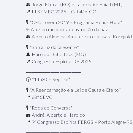
👥 Jorge Elarrat (RO) e Lacordaire Faiad (MT)
📍 III SEMEC 2025 – Catalão-GO
🎙 *CEU Jovem 2019 – Programa Bônus Hora*
✨ A luz do mundo na construção da paz
👥 Alberto Almeida, Ana Tereza e Jussara Korngold
🎙 *Sob a luz do presente*
👤 Haroldo Dutra Dias (MG)
📍 Congresso Espírita DF 2025
━━━━━━━━━━━━━━━━━━
🕝 *14h30 – Reprise*
🎙 *A Reencarnação e a Lei de Causa e Efeito*
📍 68ª SEVC
🎙 *Roda de Conversa*
👥 André, Alberto e Haroldo
📍 9º Congresso Espírita FERGS – Porto Alegre-RS
━━━━━━━━━━━━━━━━━━