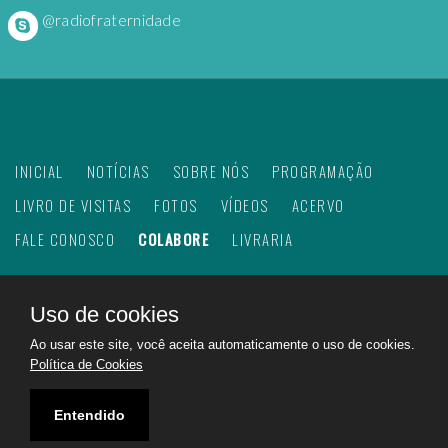
@radiofraternidade
INICIAL
NOTÍCIAS
SOBRE NÓS
PROGRAMAÇÃO
LIVRO DE VISITAS
FOTOS
VÍDEOS
ACERVO
FALE CONOSCO
COLABORE
LIVRARIA
Uso de cookies
©
2026
Web Rádio Fraternidade. Todos os direitos
Ao usar este site, você aceita automaticamente o uso de cookies.
reservados.
Política de Cookies
Feito com
no Brasil para todo o mundo!
Rádio Fraternidade a emissora do bem na internet.
Entendido
Ajudando a construir um mundo melhor!