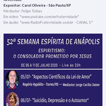
Expositor: Carol Oliveira - São Paulo/SP
Mediador: Felipe Tobias
Em vídeo: *www.youtube.com/wrfraternidade*
Em áudio: *www.RadioFraternidade.com.br - CANAL 5*