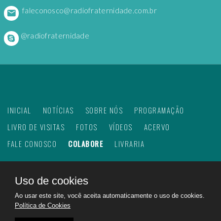
faleconosco@radiofraternidade.com.br
@radiofraternidade
INICIAL
NOTÍCIAS
SOBRE NÓS
PROGRAMAÇÃO
LIVRO DE VISITAS
FOTOS
VÍDEOS
ACERVO
FALE CONOSCO
COLABORE
LIVRARIA
Uso de cookies
©
2026
Web Rádio Fraternidade. Todos os direitos
Ao usar este site, você aceita automaticamente o uso de cookies.
reservados.
Política de Cookies
Feito com
no Brasil para todo o mundo!
Rádio Fraternidade a emissora do bem na internet.