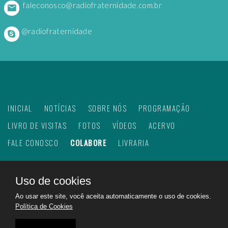
faleconosco@radiofraternidade.com.br
@radiofraternidade
INICIAL
NOTÍCIAS
SOBRE NÓS
PROGRAMAÇÃO
LIVRO DE VISITAS
FOTOS
VÍDEOS
ACERVO
FALE CONOSCO
COLABORE
LIVRARIA
Uso de cookies
©
2026
Web Rádio Fraternidade. Todos os direitos
Ao usar este site, você aceita automaticamente o uso de cookies.
reservados.
Política de Cookies
Feito com
no Brasil para todo o mundo!
Rádio Fraternidade a emissora do bem na internet.