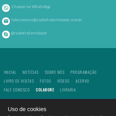
Chamar no WhatsApp
faleconosco@radiofraternidade.com.br
@radiofraternidade
INICIAL
NOTÍCIAS
SOBRE NÓS
PROGRAMAÇÃO
LIVRO DE VISITAS
FOTOS
VÍDEOS
ACERVO
FALE CONOSCO
COLABORE
LIVRARIA
Uso de cookies
©
2026
Web Rádio Fraternidade. Todos os direitos