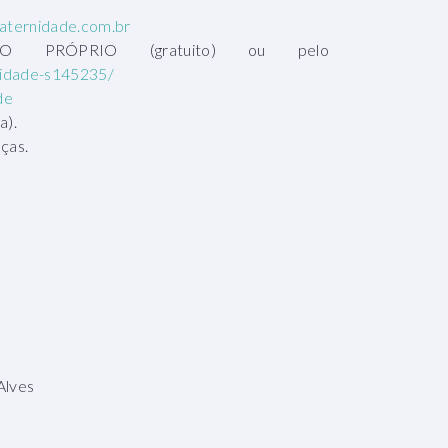
ternidade.com.br
VO PRÓPRIO (gratuito) ou pelo
nidade-s145235/
de
a).
ças.
Alves