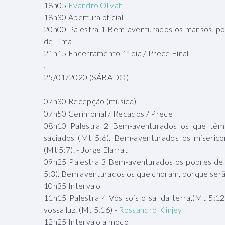
18h05
Evandro Olivah
18h30 Abertura oficial
20h00 Palestra 1 Bem-aventurados os mansos, por
de Lima
21h15 Encerramento 1º dia / Prece Final
.
25/01/2020 (SÁBADO)
-----------------------------
07h30 Recepção (música)
07h50 Cerimonial / Recados / Prece
08h10 Palestra 2 Bem-aventurados os que têm 
saciados (Mt 5:6). Bem-aventurados os misericor
(Mt 5:7). - Jorge Elarrat
09h25 Palestra 3 Bem-aventurados os pobres de e
5:3). Bem aventurados os que choram, porque serã
10h35 Intervalo
11h15 Palestra 4 Vós sois o sal da terra.(Mt 5:12
vossa luz. (Mt 5:16) -
Rossandro Klinjey
12h25 Intervalo almoço