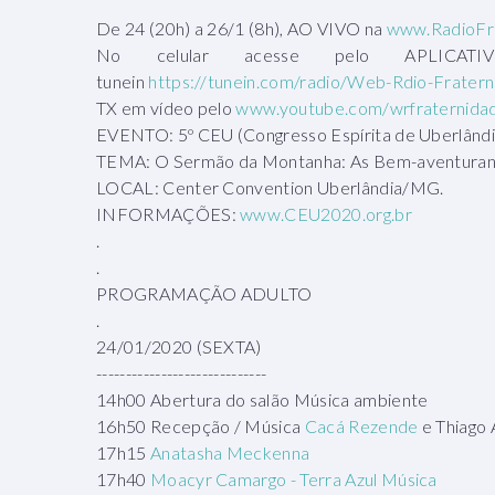
De 24 (20h) a 26/1 (8h), AO VIVO na
www.RadioFra
No celular acesse pelo APLICATI
tunein
https://tunein.com/radio/Web-Rdio-Frater
TX em vídeo pelo
www.youtube.com/wrfraternida
EVENTO: 5º CEU (Congresso Espírita de Uberlândi
TEMA: O Sermão da Montanha: As Bem-aventuran
LOCAL: Center Convention Uberlândia/MG.
INFORMAÇÕES:
www.CEU2020.org.br
.
.
PROGRAMAÇÃO ADULTO
.
24/01/2020 (SEXTA)
-----------------------------
14h00 Abertura do salão Música ambiente
16h50 Recepção / Música
Cacá Rezende
e Thiago 
17h15
Anatasha Meckenna
17h40
Moacyr Camargo - Terra Azul Música