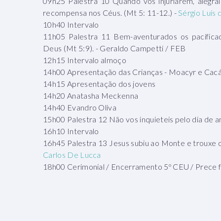
09h25 Palestra 10 Quando vos injuriarem, alegrai
recompensa nos Céus. (Mt 5: 11-12.) -
Sérgio Luis 
10h40 Intervalo
11h05 Palestra 11 Bem-aventurados os pacificad
Deus (Mt 5:9). - Geraldo Campetti / FEB
12h15 Intervalo almoço
14h00 Apresentação das Crianças - Moacyr e Cac
14h15 Apresentação dos jovens
14h20 Anatasha Meckenna
14h40 Evandro Oliva
15h00 Palestra 12 Não vos inquieteis pelo dia de 
16h10 Intervalo
16h45 Palestra 13 Jesus subiu ao Monte e trouxe
Carlos De Lucca
18h00 Cerimonial / Encerramento 5º CEU / Prece f