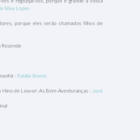
-vos e regozijai-vos, porque é grande a vossa
da Silva Lopes
ores, porque eles serão chamados filhos de
á Rezende
amanhã -
Eulália Bueno
 o Hino de Louvor: As Bem-Aventuranças -
José
inal