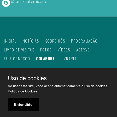
@radiofraternidade
INICIAL
NOTÍCIAS
SOBRE NÓS
PROGRAMAÇÃO
LIVRO DE VISITAS
FOTOS
VÍDEOS
ACERVO
FALE CONOSCO
COLABORE
LIVRARIA
Uso de cookies
©
2026
Web Rádio Fraternidade. Todos os direitos
Ao usar este site, você aceita automaticamente o uso de cookies.
reservados.
Política de Cookies
Feito com
no Brasil para todo o mundo!
Rádio Fraternidade a emissora do bem na internet.
Entendido
Ajudando a construir um mundo melhor!