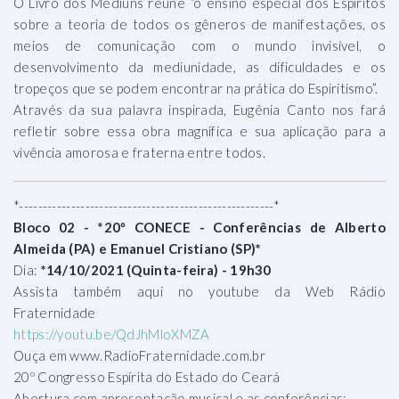
O Livro dos Médiuns reúne “o ensino especial dos Espíritos
sobre a teoria de todos os gêneros de manifestações, os
meios de comunicação com o mundo invisível, o
desenvolvimento da mediunidade, as dificuldades e os
tropeços que se podem encontrar na prática do Espiritismo”.
Através da sua palavra inspirada, Eugênia Canto nos fará
refletir sobre essa obra magnífica e sua aplicação para a
vivência amorosa e fraterna entre todos.
*------------------------------------------------------*
Bloco 02 - *20º CONECE - Conferências de Alberto
Almeida (PA) e Emanuel Cristiano (SP)*
Dia:
*14/10/2021 (Quinta-feira) - 19h30
Assista também aqui no youtube da Web Rádio
Fraternidade
https://youtu.be/QdJhMloXMZA
Ouça em www.RadioFraternidade.com.br
20º Congresso Espírita do Estado do Ceará
Abertura com apresentação musical e as conferências: