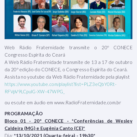
Web Rádio Fraternidade transmite o 20º CONECE
Congresso Espírita do Ceará
A Web Rádio Fraternidade transmite de 13 a 17 de outubro
da 20º edição do CONECE, o Congresso Espírita do Ceará.
Assista no youtube da Web Rádio Fraternidade pela playlist
https://www.youtube.com/playlist?list=PLZ3eQbY0Rt-
RFVpV9LCpulG-XW-47WPG_
ou escute em áudio em www.RadioFraternidade.com.br
PROGRAMAÇÃO
Bloco 01 - 20º CONECE - *Conferências de Wesley
Caldeira (MG) e Eugênia Canto (CE)*
Dia:
*13/10/2021 (Quarta-feira) - 19h30*