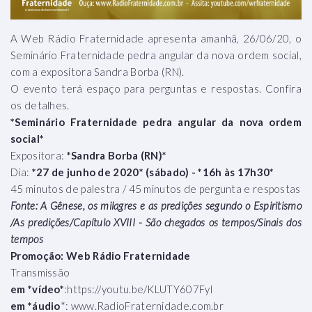
A Web Rádio Fraternidade apresenta amanhã, 26/06/20, o
Seminário Fraternidade pedra angular da nova ordem social,
com a expositora Sandra Borba (RN).
O evento terá espaço para perguntas e respostas. Confira
os detalhes.
*Seminário Fraternidade pedra angular da nova ordem
social*
Expositora:
*Sandra Borba (RN)*
Dia:
*27 de junho de 2020* (sábado) - *16h às 17h30*
45 minutos de palestra / 45 minutos de pergunta e respostas
Fonte: A Gênese, os milagres e as predições segundo o Espiritismo
/As predições/Capítulo XVIII - São chegados os tempos/Sinais dos
tempos
Promoção: Web Rádio Fraternidade
Transmissão
em *vídeo*
:https://youtu.be/KLUTY607FyI
em *áudio
*: www.RadioFraternidade.com.br