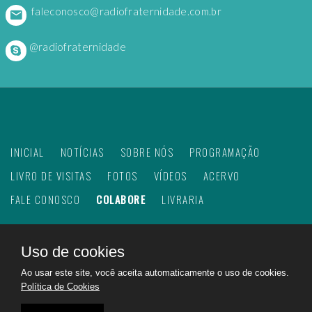
faleconosco@radiofraternidade.com.br
@radiofraternidade
INICIAL
NOTÍCIAS
SOBRE NÓS
PROGRAMAÇÃO
LIVRO DE VISITAS
FOTOS
VÍDEOS
ACERVO
FALE CONOSCO
COLABORE
LIVRARIA
Uso de cookies
©
2026
Web Rádio Fraternidade. Todos os direitos
Ao usar este site, você aceita automaticamente o uso de cookies.
reservados.
Política de Cookies
Feito com
no Brasil para todo o mundo!
Rádio Fraternidade a emissora do bem na internet.