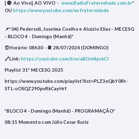
[🔴 Ao Vivo] AO VIVO -
www.RadioFraterndiade.com.br
*
OU
https://www.youtube.com/wrfraternidade
📌*04) Pedersoli, Juselma Coelho e Aluízio Elias - MECESG
- BLOCO 4 - Domingo (Manhã)*
⏰Horário: 08h30 - 📆 28/07/2024 (DOMINGO)
🔗Link:
https://youtube.com/live/aBOnl4prkCI
Playlist 31º MECESG 2025
https://www.youtube.com/playlist?list=PLZ3eQbY0Rt-
STL-oOSQZ290pvRkCayHrf
*BLOCO 4 - Domingo (Manhã) - PROGRAMAÇÃO*
08:15 Momento com Júlio Cesar Roriz