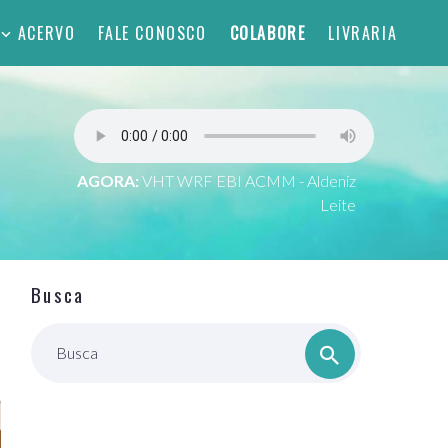
ACERVO
FALE CONOSCO
COLABORE
LIVRARIA
AGORA:
VHT WRF EBI ACMM - Aldeniz
Leite
Busca
Busca