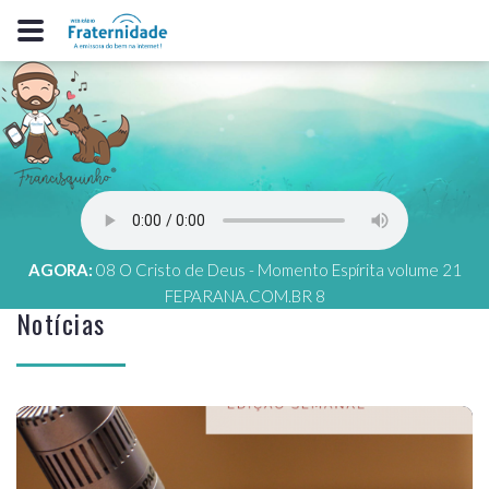
AGORA:
08 O Cristo de Deus - Momento Espírita volume 21
FEPARANA.COM.BR 8
Notícias