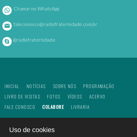
Chamar no WhatsApp
faleconosco@radiofraternidade.com.br
@radiofraternidade
INICIAL
NOTÍCIAS
SOBRE NÓS
PROGRAMAÇÃO
LIVRO DE VISITAS
FOTOS
VÍDEOS
ACERVO
FALE CONOSCO
COLABORE
LIVRARIA
Uso de cookies
©
2026
Web Rádio Fraternidade. Todos os direitos