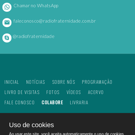
Chamar no WhatsApp
faleconosco@radiofraternidade.com.br
@radiofraternidade
INICIAL
NOTÍCIAS
SOBRE NÓS
PROGRAMAÇÃO
LIVRO DE VISITAS
FOTOS
VÍDEOS
ACERVO
FALE CONOSCO
COLABORE
LIVRARIA
Uso de cookies
©
2026
Web Rádio Fraternidade. Todos os direitos
Ao usar este site, você aceita automaticamente o uso de cookies.
reservados.