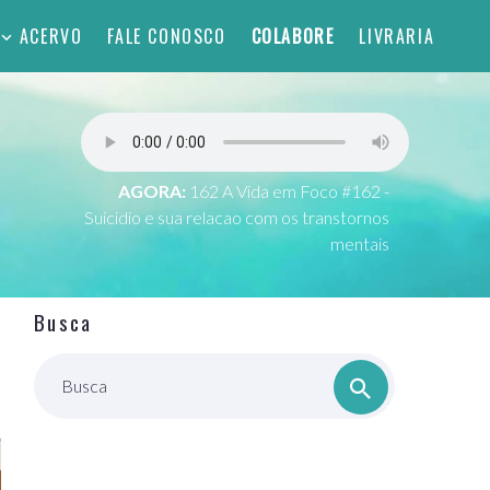
ACERVO
FALE CONOSCO
COLABORE
LIVRARIA
AGORA:
162 A Vida em Foco #162 -
Suicidio e sua relacao com os transtornos
mentais
Busca
Busca