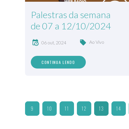
Palestras da semana
de 07 a 12/10/2024
Ao Vivo
06 out, 2024
CONTINUA LENDO
9
10
11
12
13
14