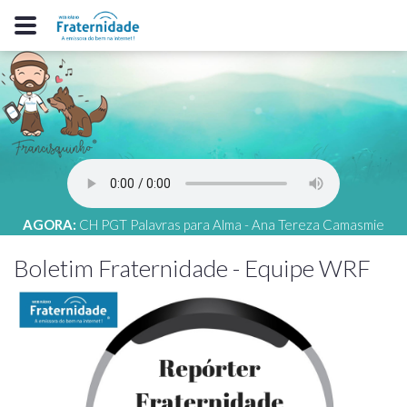
AGORA:
CH PGT Palavras para Alma - Ana Tereza Camasmie
Boletim Fraternidade - Equipe WRF