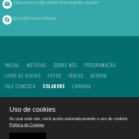
faleconosco@radiofraternidade.com.br
@radiofraternidade
INICIAL
NOTÍCIAS
SOBRE NÓS
PROGRAMAÇÃO
LIVRO DE VISITAS
FOTOS
VÍDEOS
ACERVO
FALE CONOSCO
COLABORE
LIVRARIA
Uso de cookies
©
2026
Web Rádio Fraternidade. Todos os direitos
Ao usar este site, você aceita automaticamente o uso de cookies.
reservados.
Política de Cookies
Feito com
no Brasil para todo o mundo!
Rádio Fraternidade a emissora do bem na internet.